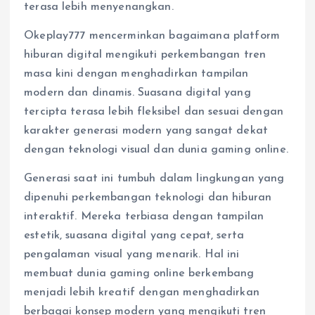
terasa lebih menyenangkan.
Okeplay777 mencerminkan bagaimana platform
hiburan digital mengikuti perkembangan tren
masa kini dengan menghadirkan tampilan
modern dan dinamis. Suasana digital yang
tercipta terasa lebih fleksibel dan sesuai dengan
karakter generasi modern yang sangat dekat
dengan teknologi visual dan dunia gaming online.
Generasi saat ini tumbuh dalam lingkungan yang
dipenuhi perkembangan teknologi dan hiburan
interaktif. Mereka terbiasa dengan tampilan
estetik, suasana digital yang cepat, serta
pengalaman visual yang menarik. Hal ini
membuat dunia gaming online berkembang
menjadi lebih kreatif dengan menghadirkan
berbagai konsep modern yang mengikuti tren