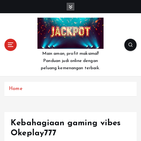
S
k
i
p
t
o
c
Main aman, profit maksimal!
o
Panduan judi online dengan
n
peluang kemenangan terbaik.
t
e
n
Home
t
Kebahagiaan gaming vibes
Okeplay777