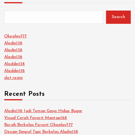
Search
Okeplay777
Aladin138
Aladin138
Aladin138
Aladdin138
Aladdin138
slot resmi
Recent Posts
Aladin138 Jadi Teman Gaya Hidup Bugar
Visual Cerah Favorit Mantap168
Bersih Berkelas Favorit Okeplay777
Desain Simpel Tapi Berkelas Aladin138