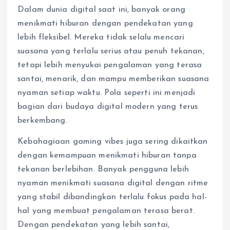
Dalam dunia digital saat ini, banyak orang
menikmati hiburan dengan pendekatan yang
lebih fleksibel. Mereka tidak selalu mencari
suasana yang terlalu serius atau penuh tekanan,
tetapi lebih menyukai pengalaman yang terasa
santai, menarik, dan mampu memberikan suasana
nyaman setiap waktu. Pola seperti ini menjadi
bagian dari budaya digital modern yang terus
berkembang.
Kebahagiaan gaming vibes juga sering dikaitkan
dengan kemampuan menikmati hiburan tanpa
tekanan berlebihan. Banyak pengguna lebih
nyaman menikmati suasana digital dengan ritme
yang stabil dibandingkan terlalu fokus pada hal-
hal yang membuat pengalaman terasa berat.
Dengan pendekatan yang lebih santai,