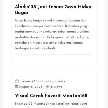
v
Aladin138 Jadi Teman Gaya Hidup
i
Bugar
Gaya hidup bugar semakin menjadi bagian dari
g
keseharian masyarakat modern. Rutinitas yang
padat membuat kesehatan tubuh membutuhkan
a
perhatian tersendiri. Pekerjaan, aktivitas digital,
perjalanan, waktu bersama keluarga, hingga
t
berbagai kegiatan pribadi…
i
o
n
okemei777
Uncategorized
August 8, 2026
8 views
Visual Cerah Favorit Mantap168
Mantap168 menghadirkan karakter visual yang