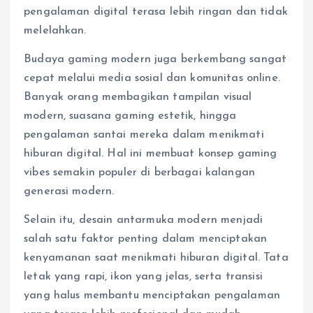
pengalaman digital terasa lebih ringan dan tidak
melelahkan.
Budaya gaming modern juga berkembang sangat
cepat melalui media sosial dan komunitas online.
Banyak orang membagikan tampilan visual
modern, suasana gaming estetik, hingga
pengalaman santai mereka dalam menikmati
hiburan digital. Hal ini membuat konsep gaming
vibes semakin populer di berbagai kalangan
generasi modern.
Selain itu, desain antarmuka modern menjadi
salah satu faktor penting dalam menciptakan
kenyamanan saat menikmati hiburan digital. Tata
letak yang rapi, ikon yang jelas, serta transisi
yang halus membantu menciptakan pengalaman