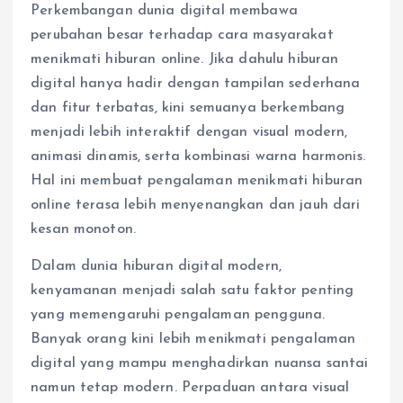
Perkembangan dunia digital membawa
perubahan besar terhadap cara masyarakat
menikmati hiburan online. Jika dahulu hiburan
digital hanya hadir dengan tampilan sederhana
dan fitur terbatas, kini semuanya berkembang
menjadi lebih interaktif dengan visual modern,
animasi dinamis, serta kombinasi warna harmonis.
Hal ini membuat pengalaman menikmati hiburan
online terasa lebih menyenangkan dan jauh dari
kesan monoton.
Dalam dunia hiburan digital modern,
kenyamanan menjadi salah satu faktor penting
yang memengaruhi pengalaman pengguna.
Banyak orang kini lebih menikmati pengalaman
digital yang mampu menghadirkan nuansa santai
namun tetap modern. Perpaduan antara visual