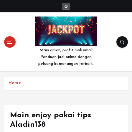
S
k
i
p
t
o
c
Main aman, profit maksimal!
o
Panduan judi online dengan
n
peluang kemenangan terbaik.
t
e
n
Home
t
Main enjoy pakai tips
Aladin138