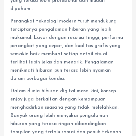
yang terasa lebih profesional dan mudah
dipahami.
Perangkat teknologi modern turut mendukung
terciptanya pengalaman hiburan yang lebih
maksimal. Layar dengan resolusi tinggi, performa
perangkat yang cepat, dan kualitas grafis yang
semakin baik membuat setiap detail visual
terlihat lebih jelas dan menarik. Pengalaman
menikmati hiburan pun terasa lebih nyaman
dalam berbagai kondisi.
Dalam dunia hiburan digital masa kini, konsep
enjoy juga berkaitan dengan kemampuan
menghadirkan suasana yang tidak melelahkan.
Banyak orang lebih menyukai pengalaman
hiburan yang terasa ringan dibandingkan
tampilan yang terlalu ramai dan penuh tekanan.