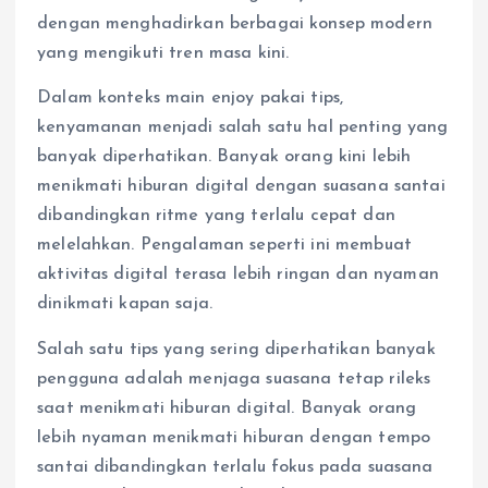
dengan menghadirkan berbagai konsep modern
yang mengikuti tren masa kini.
Dalam konteks main enjoy pakai tips,
kenyamanan menjadi salah satu hal penting yang
banyak diperhatikan. Banyak orang kini lebih
menikmati hiburan digital dengan suasana santai
dibandingkan ritme yang terlalu cepat dan
melelahkan. Pengalaman seperti ini membuat
aktivitas digital terasa lebih ringan dan nyaman
dinikmati kapan saja.
Salah satu tips yang sering diperhatikan banyak
pengguna adalah menjaga suasana tetap rileks
saat menikmati hiburan digital. Banyak orang
lebih nyaman menikmati hiburan dengan tempo
santai dibandingkan terlalu fokus pada suasana