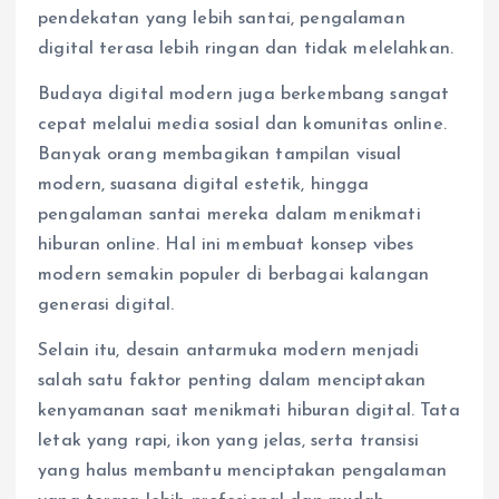
pendekatan yang lebih santai, pengalaman
digital terasa lebih ringan dan tidak melelahkan.
Budaya digital modern juga berkembang sangat
cepat melalui media sosial dan komunitas online.
Banyak orang membagikan tampilan visual
modern, suasana digital estetik, hingga
pengalaman santai mereka dalam menikmati
hiburan online. Hal ini membuat konsep vibes
modern semakin populer di berbagai kalangan
generasi digital.
Selain itu, desain antarmuka modern menjadi
salah satu faktor penting dalam menciptakan
kenyamanan saat menikmati hiburan digital. Tata
letak yang rapi, ikon yang jelas, serta transisi
yang halus membantu menciptakan pengalaman