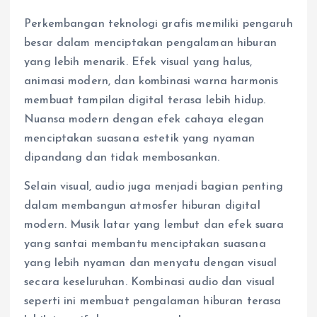
Perkembangan teknologi grafis memiliki pengaruh
besar dalam menciptakan pengalaman hiburan
yang lebih menarik. Efek visual yang halus,
animasi modern, dan kombinasi warna harmonis
membuat tampilan digital terasa lebih hidup.
Nuansa modern dengan efek cahaya elegan
menciptakan suasana estetik yang nyaman
dipandang dan tidak membosankan.
Selain visual, audio juga menjadi bagian penting
dalam membangun atmosfer hiburan digital
modern. Musik latar yang lembut dan efek suara
yang santai membantu menciptakan suasana
yang lebih nyaman dan menyatu dengan visual
secara keseluruhan. Kombinasi audio dan visual
seperti ini membuat pengalaman hiburan terasa