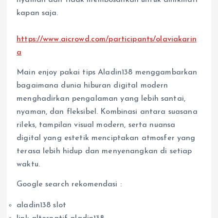
kapan saja.
https://www.aicrowd.com/participants/olaviakarin
a
Main enjoy pakai tips Aladin138 menggambarkan
bagaimana dunia hiburan digital modern
menghadirkan pengalaman yang lebih santai,
nyaman, dan fleksibel. Kombinasi antara suasana
rileks, tampilan visual modern, serta nuansa
digital yang estetik menciptakan atmosfer yang
terasa lebih hidup dan menyenangkan di setiap
waktu.
Google search rekomendasi :
aladin138 slot