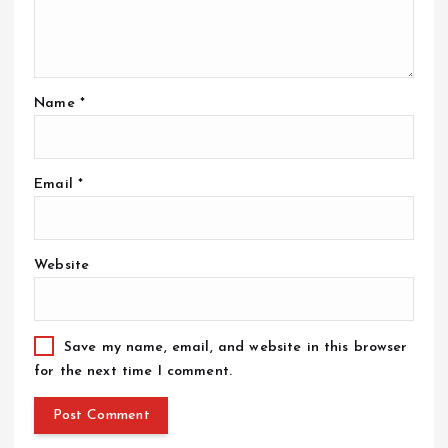
Name
*
Email
*
Website
Save my name, email, and website in this browser
for the next time I comment.