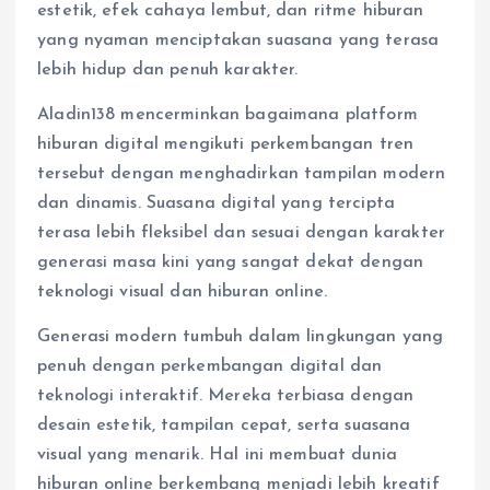
estetik, efek cahaya lembut, dan ritme hiburan
yang nyaman menciptakan suasana yang terasa
lebih hidup dan penuh karakter.
Aladin138 mencerminkan bagaimana platform
hiburan digital mengikuti perkembangan tren
tersebut dengan menghadirkan tampilan modern
dan dinamis. Suasana digital yang tercipta
terasa lebih fleksibel dan sesuai dengan karakter
generasi masa kini yang sangat dekat dengan
teknologi visual dan hiburan online.
Generasi modern tumbuh dalam lingkungan yang
penuh dengan perkembangan digital dan
teknologi interaktif. Mereka terbiasa dengan
desain estetik, tampilan cepat, serta suasana
visual yang menarik. Hal ini membuat dunia
hiburan online berkembang menjadi lebih kreatif