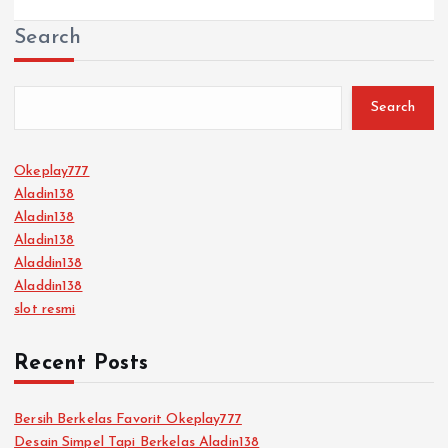
Search
Search
Okeplay777
Aladin138
Aladin138
Aladin138
Aladdin138
Aladdin138
slot resmi
Recent Posts
Bersih Berkelas Favorit Okeplay777
Desain Simpel Tapi Berkelas Aladin138