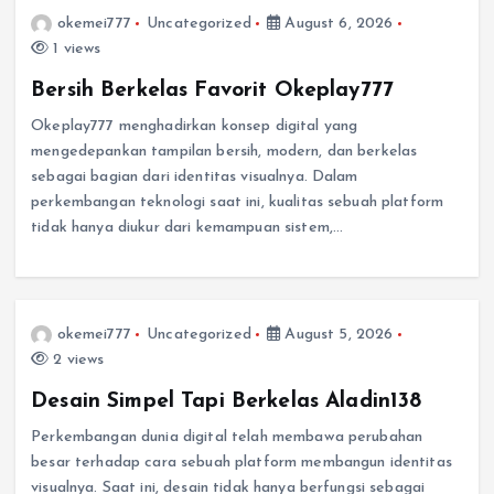
okemei777
Uncategorized
August 6, 2026
1 views
Bersih Berkelas Favorit Okeplay777
Okeplay777 menghadirkan konsep digital yang
mengedepankan tampilan bersih, modern, dan berkelas
sebagai bagian dari identitas visualnya. Dalam
perkembangan teknologi saat ini, kualitas sebuah platform
tidak hanya diukur dari kemampuan sistem,…
okemei777
Uncategorized
August 5, 2026
2 views
Desain Simpel Tapi Berkelas Aladin138
Perkembangan dunia digital telah membawa perubahan
besar terhadap cara sebuah platform membangun identitas
visualnya. Saat ini, desain tidak hanya berfungsi sebagai