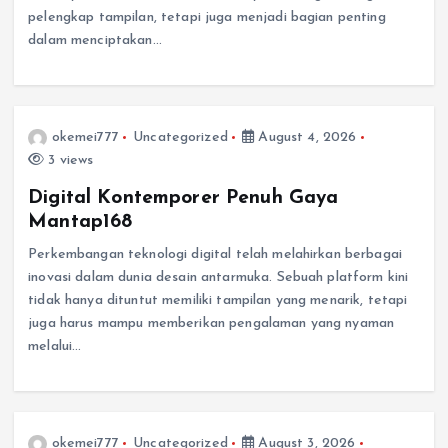
pelengkap tampilan, tetapi juga menjadi bagian penting
dalam menciptakan…
okemei777
Uncategorized
August 4, 2026
3 views
Digital Kontemporer Penuh Gaya
Mantap168
Perkembangan teknologi digital telah melahirkan berbagai
inovasi dalam dunia desain antarmuka. Sebuah platform kini
tidak hanya dituntut memiliki tampilan yang menarik, tetapi
juga harus mampu memberikan pengalaman yang nyaman
melalui…
okemei777
Uncategorized
August 3, 2026