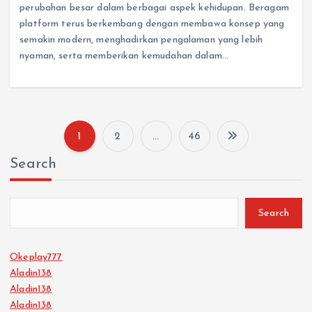
perubahan besar dalam berbagai aspek kehidupan. Beragam
platform terus berkembang dengan membawa konsep yang
semakin modern, menghadirkan pengalaman yang lebih
nyaman, serta memberikan kemudahan dalam…
1
2
…
46
P
Search
o
s
Search
t
Okeplay777
Aladin138
s
Aladin138
Aladin138