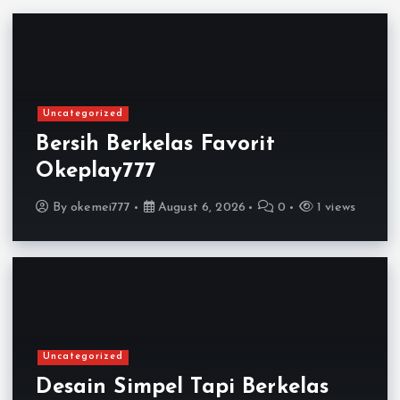
Uncategorized
Bersih Berkelas Favorit
Okeplay777
By
okemei777
August 6, 2026
0
1 views
Uncategorized
Desain Simpel Tapi Berkelas