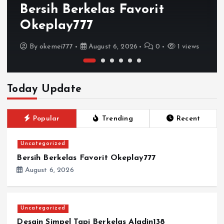
Bersih Berkelas Favorit
Okeplay777
By
okemei777
August 6, 2026
0
1 views
Today Update
Popular
Trending
Recent
Uncategorized
Bersih Berkelas Favorit Okeplay777
August 6, 2026
Uncategorized
Desain Simpel Tapi Berkelas Aladin138