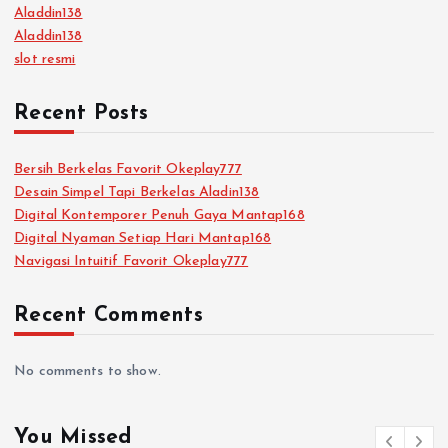
p
Aladdin138
Aladdin138
a
slot resmi
g
Recent Posts
i
Bersih Berkelas Favorit Okeplay777
Desain Simpel Tapi Berkelas Aladin138
n
Digital Kontemporer Penuh Gaya Mantap168
Digital Nyaman Setiap Hari Mantap168
a
Navigasi Intuitif Favorit Okeplay777
t
Recent Comments
i
No comments to show.
o
You Missed