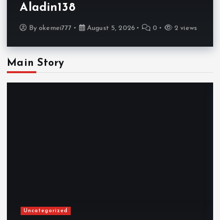
Aladin138
By
okemei777
August 5, 2026
0
2 views
Main Story
Uncategorized