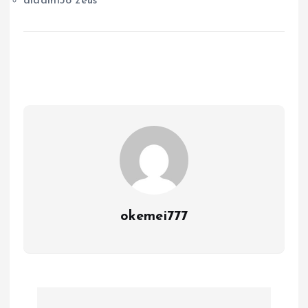
aladin138 zeus
okemei777
P