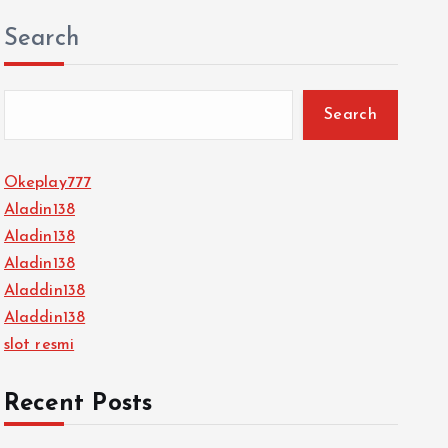
Search
Search
Okeplay777
Aladin138
Aladin138
Aladin138
Aladdin138
Aladdin138
slot resmi
Recent Posts