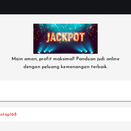
Main aman, profit maksimal! Panduan judi online
dengan peluang kemenangan terbaik.
antap168