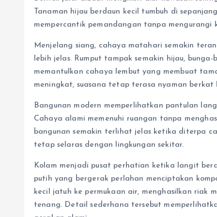
Tanaman hijau berdaun kecil tumbuh di sepanjang s
mempercantik pemandangan tanpa mengurangi k
Menjelang siang, cahaya matahari semakin tera
lebih jelas. Rumput tampak semakin hijau, bunga-
memantulkan cahaya lembut yang membuat taman 
meningkat, suasana tetap terasa nyaman berka
Bangunan modern memperlihatkan pantulan langi
Cahaya alami memenuhi ruangan tanpa menghasilk
bangunan semakin terlihat jelas ketika diterpa c
tetap selaras dengan lingkungan sekitar.
Kolam menjadi pusat perhatian ketika langit ber
putih yang bergerak perlahan menciptakan kompos
kecil jatuh ke permukaan air, menghasilkan riak
tenang. Detail sederhana tersebut memperlihatk