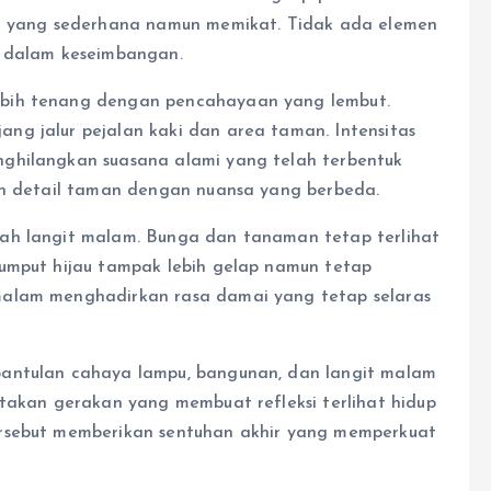
an yang sederhana namun memikat. Tidak ada elemen
a dalam keseimbangan.
ebih tenang dengan pencahayaan yang lembut.
ng jalur pejalan kaki dan area taman. Intensitas
ghilangkan suasana alami yang telah terbentuk
kan detail taman dengan nuansa yang berbeda.
ah langit malam. Bunga dan tanaman tetap terlihat
rumput hijau tampak lebih gelap namun tetap
malam menghadirkan rasa damai yang tetap selaras
pantulan cahaya lampu, bangunan, dan langit malam
ptakan gerakan yang membuat refleksi terlihat hidup
ersebut memberikan sentuhan akhir yang memperkuat