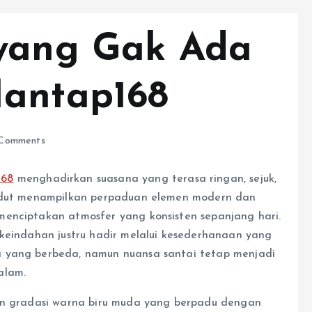
 yang Gak Ada
Mantap168
Comments
168
menghadirkan suasana yang terasa ringan, sejuk,
sudut menampilkan perpaduan elemen modern dan
menciptakan atmosfer yang konsisten sepanjang hari.
 keindahan justru hadir melalui kesederhanaan yang
a yang berbeda, namun nuansa santai tetap menjadi
alam.
kan gradasi warna biru muda yang berpadu dengan