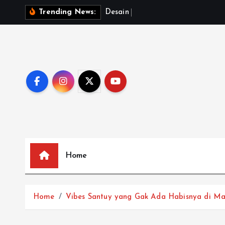
S
D
e
s
a
i
n
S
i
m
p
e
l
Trending News:
k
i
p
t
o
c
o
n
t
e
n
Home
t
Home
Vibes Santuy yang Gak Ada Habisnya di M