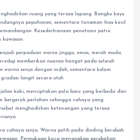
enghadirkan ruang yang terasa lapang. Bangku kayu
indangnya pepohonan, sementara tanaman hias kecil
 pemandangan. Kesederhanaan penataan justru
s kawasan.
 menjadi perpaduan warna jingga, emas, merah muda,
eredup memberikan nuansa hangat pada seluruh
 warna senja dengan indah, sementara kolam
radasi langit secara utuh.
alan kaki, menciptakan pola baru yang berbeda dari
n bergerak perlahan sehingga cahaya yang
ersebut menghadirkan ketenangan yang terasa
rianya.
ma cahaya senja. Warna putih pada dinding berubah
keemasan. Permukaan kaca menangkap perubahan