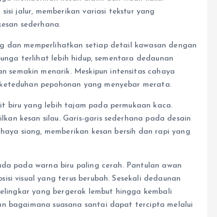
isi jalur, memberikan variasi tekstur yang
esan sederhana.
ng dan memperlihatkan setiap detail kawasan dengan
bunga terlihat lebih hidup, sementara dedaunan
semakin menarik. Meskipun intensitas cahaya
t keteduhan pepohonan yang menyebar merata.
t biru yang lebih tajam pada permukaan kaca.
an kesan silau. Garis-garis sederhana pada desain
ahaya siang, memberikan kesan bersih dan rapi yang
ada pada warna biru paling cerah. Pantulan awan
isi visual yang terus berubah. Sesekali dedaunan
 melingkar yang bergerak lembut hingga kembali
an bagaimana suasana santai dapat tercipta melalui