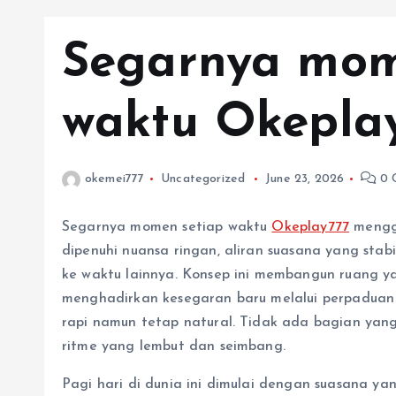
Segarnya mom
waktu Okepla
okemei777
Uncategorized
June 23, 2026
0 
Segarnya momen setiap waktu
Okeplay777
mengga
dipenuhi nuansa ringan, aliran suasana yang stabi
ke waktu lainnya. Konsep ini membangun ruang ya
menghadirkan kesegaran baru melalui perpaduan 
rapi namun tetap natural. Tidak ada bagian yang
ritme yang lembut dan seimbang.
Pagi hari di dunia ini dimulai dengan suasana y