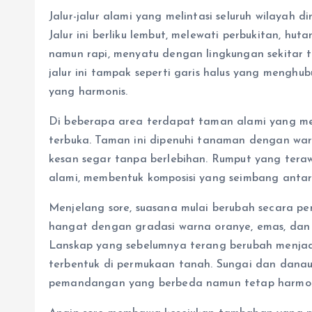
Jalur-jalur alami yang melintasi seluruh wilayah
Jalur ini berliku lembut, melewati perbukitan, hu
namun rapi, menyatu dengan lingkungan sekitar 
jalur ini tampak seperti garis halus yang menghu
yang harmonis.
Di beberapa area terdapat taman alami yang men
terbuka. Taman ini dipenuhi tanaman dengan wa
kesan segar tanpa berlebihan. Rumput yang teraw
alami, membentuk komposisi yang seimbang antar
Menjelang sore, suasana mulai berubah secara pe
hangat dengan gradasi warna oranye, emas, dan 
Lanskap yang sebelumnya terang berubah menjad
terbentuk di permukaan tanah. Sungai dan danau
pemandangan yang berbeda namun tetap harmon