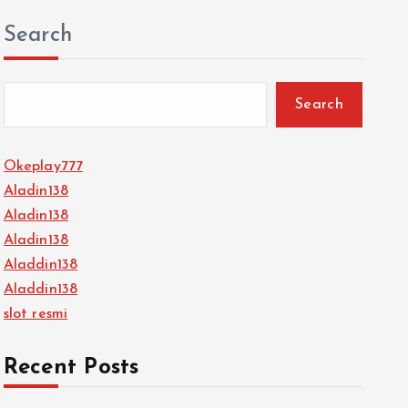
Search
Search
Okeplay777
Aladin138
Aladin138
Aladin138
Aladdin138
Aladdin138
slot resmi
Recent Posts