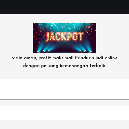
Main aman, profit maksimal! Panduan judi online
dengan peluang kemenangan terbaik.