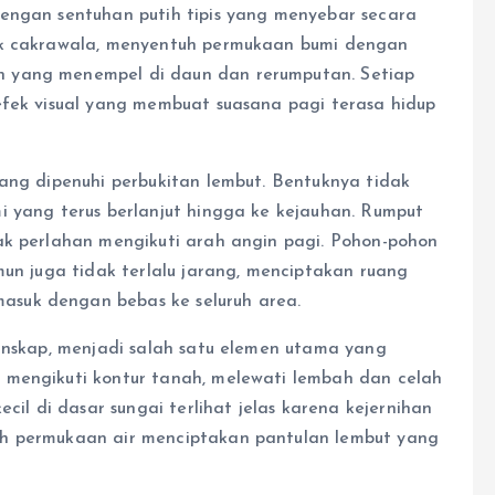
engan sentuhan putih tipis yang menyebar secara
ik cakrawala, menyentuh permukaan bumi dengan
 yang menempel di daun dan rerumputan. Setiap
efek visual yang membuat suasana pagi terasa hidup
yang dipenuhi perbukitan lembut. Bentuknya tidak
i yang terus berlanjut hingga ke kejauhan. Rumput
ak perlahan mengikuti arah angin pagi. Pohon-pohon
mun juga tidak terlalu jarang, menciptakan ruang
suk dengan bebas ke seluruh area.
lanskap, menjadi salah satu elemen utama yang
 mengikuti kontur tanah, melewati lembah dan celah
cil di dasar sungai terlihat jelas karena kejernihan
uh permukaan air menciptakan pantulan lembut yang