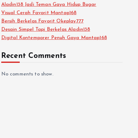
Aladin138 Jadi Teman Gaya Hidup Bugar
Visual Cerah Favorit Mantap168
Bersih Berkelas Favorit Okeplay777
Desain Simpel Tapi Berkelas Aladin138
Digital Kontemporer Penuh Gaya Mantap168
Recent Comments
No comments to show.