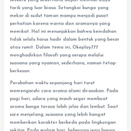
tarik yang luar biasa. Setangkai bunga yang
mekar di sudut taman mampu menjadi pusat
perhatian karena warna dan aromanya yang
memikat. Hal ini menunjukkan bahwa keindahan
tidak selalu harus hadir dalam bentuk yang besar
atau rumit. Dalam tema ini, Okeplay777
menghadirkan filosofi yang serupa melalui
suasana yang nyaman, sederhana, namun tetap
berkesan.
Perubahan waktu sepanjang hari turut
memengaruhi cara aroma alami dirasakan. Pada
pagi hari, udara yang masih segar membuat
aroma bunga terasa lebih jelas dan lembut. Saat
sore menjelang, suasana yang lebih hangat
memberikan karakter berbeda pada lingkungan
sekitar. Pada malam hari, beberapa jenis bunga