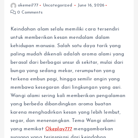
okemei777
Uncategorized
June 16, 2026
0 Comments
Keindahan alam selalu memiliki cara tersendiri
untuk memberikan kesan mendalam dalam
kehidupan manusia. Salah satu daya tarik yang
paling mudah dikenali adalah aroma alami yang
berasal dari berbagai unsur di sekitar, mulai dari
bunga yang sedang mekar, rerumputan yang
terkena embun pagi, hingga semilir angin yang
membawa kesegaran dari lingkungan yang asri.
Wangi alami sering kali memberikan pengalaman
yang berbeda dibandingkan aroma buatan
karena menghadirkan kesan yang lebih lembut,
segar, dan menenangkan. Tema Wangi alami
yang memikat
Okeplay777
menggambarkan
suasana yang terinspirasi dari keindahan