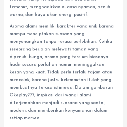
tersebut, menghadirkan nuansa nyaman, penuh
warna, dan kaya akan energi positif.
Aroma alami memiliki karakter yang unik karena
mampu menciptakan suasana yang
menyenangkan tanpa terasa berlebihan. Ketika
seseorang berjalan melewati taman yang
dipenuhi bunga, aroma yang tercium biasanya
hadir secara perlahan namun meninggalkan
kesan yang kuat. Tidak perlu terlalu tajam atau
mencolok, karena justru kelembutan itulah yang
membuatnya terasa istimewa. Dalam gambaran
Okeplay777, inspirasi dari wangi alami
diterjemahkan menjadi suasana yang santai,
modern, dan memberikan kenyamanan dalam
setiap momen.