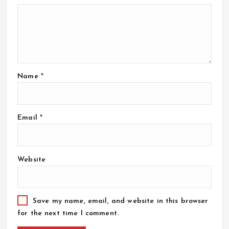
Name
*
Email
*
Website
Save my name, email, and website in this browser
for the next time I comment.