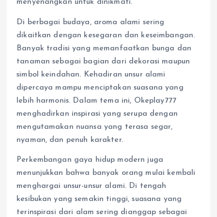
menyenangkan untuk dinikmati.
Di berbagai budaya, aroma alami sering
dikaitkan dengan kesegaran dan keseimbangan.
Banyak tradisi yang memanfaatkan bunga dan
tanaman sebagai bagian dari dekorasi maupun
simbol keindahan. Kehadiran unsur alami
dipercaya mampu menciptakan suasana yang
lebih harmonis. Dalam tema ini, Okeplay777
menghadirkan inspirasi yang serupa dengan
mengutamakan nuansa yang terasa segar,
nyaman, dan penuh karakter.
Perkembangan gaya hidup modern juga
menunjukkan bahwa banyak orang mulai kembali
menghargai unsur-unsur alami. Di tengah
kesibukan yang semakin tinggi, suasana yang
terinspirasi dari alam sering dianggap sebagai