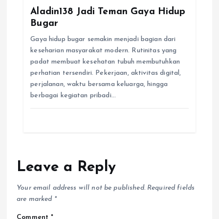
Aladin138 Jadi Teman Gaya Hidup
Bugar
Gaya hidup bugar semakin menjadi bagian dari
keseharian masyarakat modern. Rutinitas yang
padat membuat kesehatan tubuh membutuhkan
perhatian tersendiri. Pekerjaan, aktivitas digital,
perjalanan, waktu bersama keluarga, hingga
berbagai kegiatan pribadi…
Leave a Reply
Your email address will not be published.
Required fields
are marked
*
Comment
*