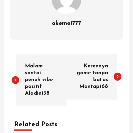
okemei777
P
Malam
Kerennya
o
santai
game tanpa
penuh vibe
batas
positif
Mantap168
s
Aladin138
t
n
Related Posts