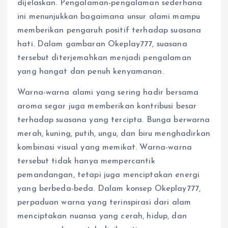
dijelaskan. Pengalaman-pengalaman sederhana
ini menunjukkan bagaimana unsur alami mampu
memberikan pengaruh positif terhadap suasana
hati. Dalam gambaran Okeplay777, suasana
tersebut diterjemahkan menjadi pengalaman
yang hangat dan penuh kenyamanan.
Warna-warna alami yang sering hadir bersama
aroma segar juga memberikan kontribusi besar
terhadap suasana yang tercipta. Bunga berwarna
merah, kuning, putih, ungu, dan biru menghadirkan
kombinasi visual yang memikat. Warna-warna
tersebut tidak hanya mempercantik
pemandangan, tetapi juga menciptakan energi
yang berbeda-beda. Dalam konsep Okeplay777,
perpaduan warna yang terinspirasi dari alam
menciptakan nuansa yang cerah, hidup, dan