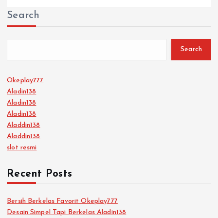
Search
Search
Okeplay777
Aladin138
Aladin138
Aladin138
Aladdin138
Aladdin138
slot resmi
Recent Posts
Bersih Berkelas Favorit Okeplay777
Desain Simpel Tapi Berkelas Aladin138