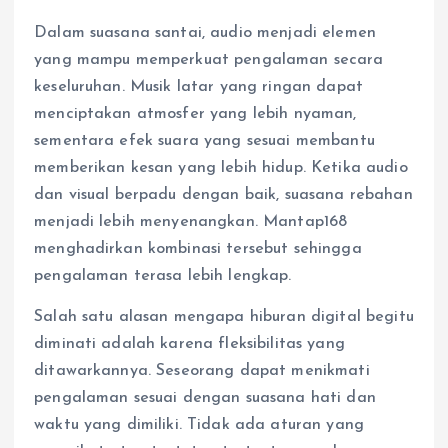
Dalam suasana santai, audio menjadi elemen
yang mampu memperkuat pengalaman secara
keseluruhan. Musik latar yang ringan dapat
menciptakan atmosfer yang lebih nyaman,
sementara efek suara yang sesuai membantu
memberikan kesan yang lebih hidup. Ketika audio
dan visual berpadu dengan baik, suasana rebahan
menjadi lebih menyenangkan. Mantap168
menghadirkan kombinasi tersebut sehingga
pengalaman terasa lebih lengkap.
Salah satu alasan mengapa hiburan digital begitu
diminati adalah karena fleksibilitas yang
ditawarkannya. Seseorang dapat menikmati
pengalaman sesuai dengan suasana hati dan
waktu yang dimiliki. Tidak ada aturan yang