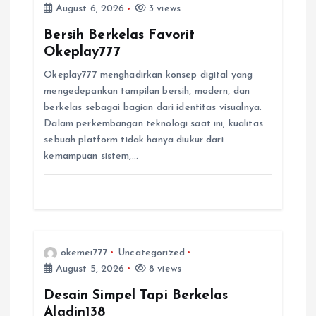
August 6, 2026
3 views
i
Bersih Berkelas Favorit
Okeplay777
g
Okeplay777 menghadirkan konsep digital yang
mengedepankan tampilan bersih, modern, dan
a
berkelas sebagai bagian dari identitas visualnya.
Dalam perkembangan teknologi saat ini, kualitas
t
sebuah platform tidak hanya diukur dari
kemampuan sistem,…
i
o
n
okemei777
Uncategorized
August 5, 2026
8 views
Desain Simpel Tapi Berkelas
Aladin138