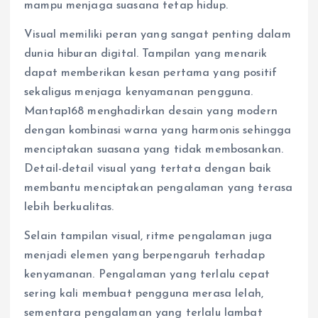
mampu menjaga suasana tetap hidup.
Visual memiliki peran yang sangat penting dalam
dunia hiburan digital. Tampilan yang menarik
dapat memberikan kesan pertama yang positif
sekaligus menjaga kenyamanan pengguna.
Mantap168 menghadirkan desain yang modern
dengan kombinasi warna yang harmonis sehingga
menciptakan suasana yang tidak membosankan.
Detail-detail visual yang tertata dengan baik
membantu menciptakan pengalaman yang terasa
lebih berkualitas.
Selain tampilan visual, ritme pengalaman juga
menjadi elemen yang berpengaruh terhadap
kenyamanan. Pengalaman yang terlalu cepat
sering kali membuat pengguna merasa lelah,
sementara pengalaman yang terlalu lambat