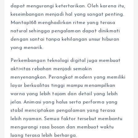
dapat mengurangi ketertarikan. Oleh karena itu,
keseimbangan menjadi hal yang sangat penting.
Mantap168 menghadirkan ritme yang terasa
natural sehingga pengalaman dapat dinikmati
dengan santai tanpa kehilangan unsur hiburan
yang menarik.
Perkembangan teknologi digital juga membuat
aktivitas rebahan menjadi semakin
menyenangkan. Perangkat modern yang memiliki
layar berkualitas tinggi mampu menampilkan
warna yang lebih tajam dan detail yang lebih
jelas. Animasi yang halus serta performa yang
stabil menciptakan pengalaman yang terasa
lebih nyaman. Semua faktor tersebut membantu
mengurangi rasa bosan dan membuat waktu
luang terasa lebih berharga.