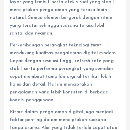
layar yang lembut, serta efek visual yang stabil
menciptakan pengalaman yang terasa lebih
natural. Semua elemen bergerak dengan ritme
yang teratur sehingga suasana terasa lebih
santai dan nyaman.
Perkembangan perangkat teknologi turut
mendukung kualitas pengalaman digital modern.
Layar dengan resolusi tinggi, refresh rate yang
stabil, serta performa perangkat yang semakin
cepat membuat tampilan digital terlihat lebih
halus dan detail. Hal ini menciptakan
pengalaman yang lebih konsisten di berbagai
kondisi penggunaan.
Ritme dalam pengalaman digital juga menjadi
faktor penting dalam menciptakan suasana
tanpa drama. Alur yang tidak terlalu cepat atau