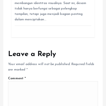
membangun identitas visualnya. Saat ini, desain
tidak hanya berfungsi sebagai pelengkap
tampilan, tetapi juga menjadi bagian penting
dalam menciptakan…
Leave a Reply
Your email address will not be published.
Required fields
are marked
*
Comment
*