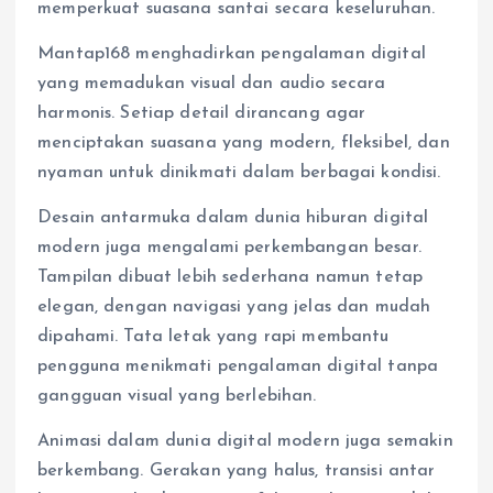
memperkuat suasana santai secara keseluruhan.
Mantap168 menghadirkan pengalaman digital
yang memadukan visual dan audio secara
harmonis. Setiap detail dirancang agar
menciptakan suasana yang modern, fleksibel, dan
nyaman untuk dinikmati dalam berbagai kondisi.
Desain antarmuka dalam dunia hiburan digital
modern juga mengalami perkembangan besar.
Tampilan dibuat lebih sederhana namun tetap
elegan, dengan navigasi yang jelas dan mudah
dipahami. Tata letak yang rapi membantu
pengguna menikmati pengalaman digital tanpa
gangguan visual yang berlebihan.
Animasi dalam dunia digital modern juga semakin
berkembang. Gerakan yang halus, transisi antar