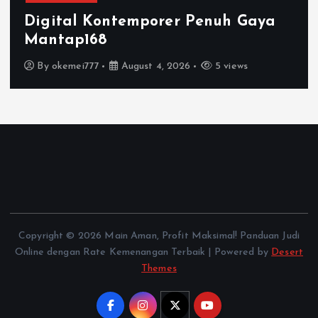
Digital Kontemporer Penuh Gaya
Mantap168
By
okemei777
August 4, 2026
5 views
Copyright © 2026 Main Aman, Profit Maksimal! Panduan Judi
Online dengan Rate Kemenangan Terbaik | Powered by
Desert
Themes