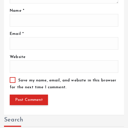
Name
*
Email
*
Website
Save my name, email, and website in this browser
for the next time I comment.
Search