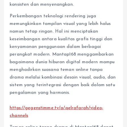
konsisten dan menyenangkan.
Perkembangan teknologi rendering juga
memungkinkan tampilan visual yang lebih halus
namun tetap ringan. Hal ini menciptakan
keseimbangan antara kualitas grafis tinggi dan
kenyamanan penggunaan dalam berbagai
perangkat modern. Mantap168 menggambarkan
bagaimana dunia hiburan digital modern mampu
menghadirkan suasana teman online tanpa
drama melalui kombinasi desain visual, audio, dan
sistem yang terintegrasi dengan baik dalam satu
pengalaman yang harmonis.
https://gegenstimme.tv/a/qelrafarah/video-
channels