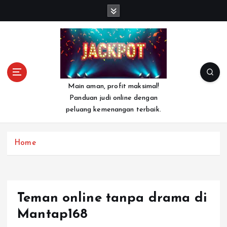
S
k
i
p
t
o
c
Main aman, profit maksimal!
o
Panduan judi online dengan
n
peluang kemenangan terbaik.
t
e
n
Home
t
Teman online tanpa drama di
Mantap168