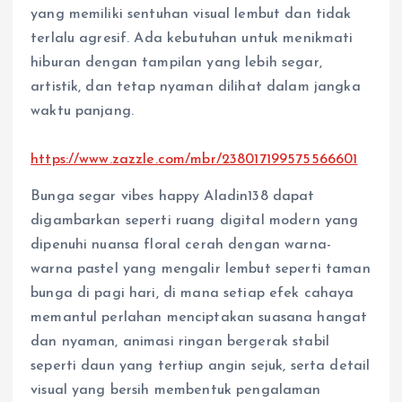
yang memiliki sentuhan visual lembut dan tidak
terlalu agresif. Ada kebutuhan untuk menikmati
hiburan dengan tampilan yang lebih segar,
artistik, dan tetap nyaman dilihat dalam jangka
waktu panjang.
https://www.zazzle.com/mbr/238017199575566601
Bunga segar vibes happy Aladin138 dapat
digambarkan seperti ruang digital modern yang
dipenuhi nuansa floral cerah dengan warna-
warna pastel yang mengalir lembut seperti taman
bunga di pagi hari, di mana setiap efek cahaya
memantul perlahan menciptakan suasana hangat
dan nyaman, animasi ringan bergerak stabil
seperti daun yang tertiup angin sejuk, serta detail
visual yang bersih membentuk pengalaman