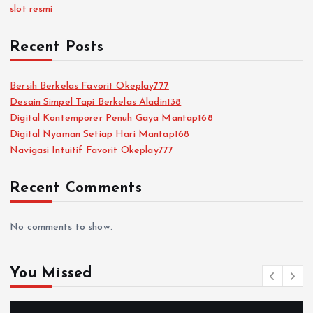
slot resmi
Recent Posts
Bersih Berkelas Favorit Okeplay777
Desain Simpel Tapi Berkelas Aladin138
Digital Kontemporer Penuh Gaya Mantap168
Digital Nyaman Setiap Hari Mantap168
Navigasi Intuitif Favorit Okeplay777
Recent Comments
No comments to show.
You Missed