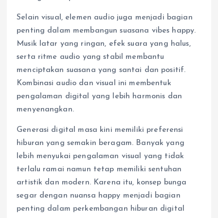
Selain visual, elemen audio juga menjadi bagian
penting dalam membangun suasana vibes happy.
Musik latar yang ringan, efek suara yang halus,
serta ritme audio yang stabil membantu
menciptakan suasana yang santai dan positif.
Kombinasi audio dan visual ini membentuk
pengalaman digital yang lebih harmonis dan
menyenangkan.
Generasi digital masa kini memiliki preferensi
hiburan yang semakin beragam. Banyak yang
lebih menyukai pengalaman visual yang tidak
terlalu ramai namun tetap memiliki sentuhan
artistik dan modern. Karena itu, konsep bunga
segar dengan nuansa happy menjadi bagian
penting dalam perkembangan hiburan digital