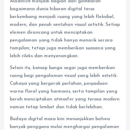
Aladin138 menjadi bagian dari gambaran
bagaimana dunia hiburan digital terus
berkembang menjadi ruang yang lebih fleksibel,
modern, dan penuh sentuhan visual artistik. Setiap
elemen dirancang untuk menciptakan
pengalaman yang tidak hanya menarik secara
tampilan, tetapi juga memberikan suasana yang
lebih rileks dan menyenangkan.
Selain itu, konsep bunga segar juga memberikan
ruang bagi pengalaman visual yang lebih estetik.
Cahaya yang bergerak perlahan, perpaduan
warna floral yang harmonis, serta tampilan yang
bersih menciptakan atmosfer yang terasa modern
namun tetap lembut dan tidak berlebihan.
Budaya digital masa kini menunjukkan bahwa
banyak pengguna mulai menghargai pengalaman