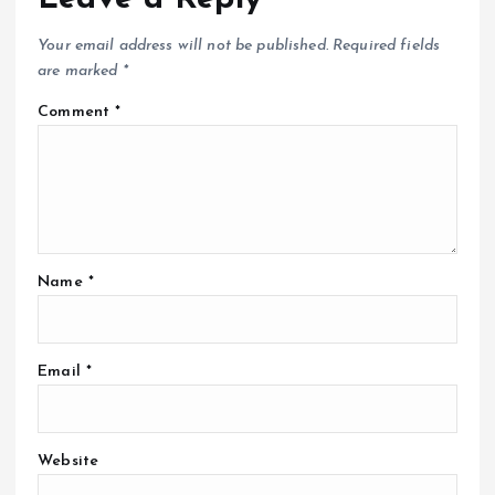
Your email address will not be published.
Required fields
are marked
*
Comment
*
Name
*
Email
*
Website