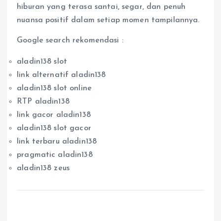
hiburan yang terasa santai, segar, dan penuh
nuansa positif dalam setiap momen tampilannya.
Google search rekomendasi :
aladin138 slot
link alternatif aladin138
aladin138 slot online
RTP aladin138
link gacor aladin138
aladin138 slot gacor
link terbaru aladin138
pragmatic aladin138
aladin138 zeus