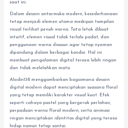
saat ini.
Dalam desain antarmuka modern, kesederhanaan
tetap menjadi elemen utama meskipun tampilan
visual terlihat penuh warna. Tata letak dibuat
intuitif, elemen visual tidak terlalu padat, dan
penggunaan warna disusun agar tetap nyaman
dipandang dalam berbagai kondisi. Hal ini
membuat pengalaman digital terasa lebih ringan
dan tidak melelahkan mata.
Aladin138 menggambarkan bagaimana desain
digital modern dapat menciptakan suasana floral
yang tetap memiliki karakter visual kuat. Efek
seperti cahaya pastel yang bergerak perlahan,
perpaduan warna floral modern, serta animasi
ringan menciptakan identitas digital yang terasa
hidup namun tetap santai.