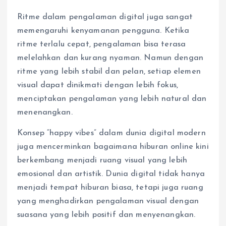
Ritme dalam pengalaman digital juga sangat
memengaruhi kenyamanan pengguna. Ketika
ritme terlalu cepat, pengalaman bisa terasa
melelahkan dan kurang nyaman. Namun dengan
ritme yang lebih stabil dan pelan, setiap elemen
visual dapat dinikmati dengan lebih fokus,
menciptakan pengalaman yang lebih natural dan
menenangkan.
Konsep “happy vibes” dalam dunia digital modern
juga mencerminkan bagaimana hiburan online kini
berkembang menjadi ruang visual yang lebih
emosional dan artistik. Dunia digital tidak hanya
menjadi tempat hiburan biasa, tetapi juga ruang
yang menghadirkan pengalaman visual dengan
suasana yang lebih positif dan menyenangkan.