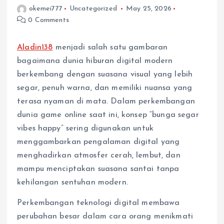
okemei777
Uncategorized
May 25, 2026
0 Comments
Aladin138
menjadi salah satu gambaran
bagaimana dunia hiburan digital modern
berkembang dengan suasana visual yang lebih
segar, penuh warna, dan memiliki nuansa yang
terasa nyaman di mata. Dalam perkembangan
dunia game online saat ini, konsep “bunga segar
vibes happy” sering digunakan untuk
menggambarkan pengalaman digital yang
menghadirkan atmosfer cerah, lembut, dan
mampu menciptakan suasana santai tanpa
kehilangan sentuhan modern.
Perkembangan teknologi digital membawa
perubahan besar dalam cara orang menikmati