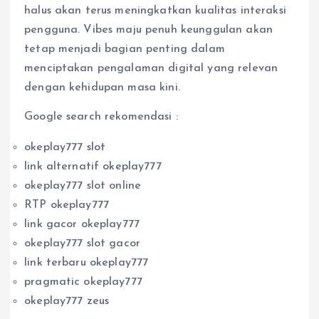
halus akan terus meningkatkan kualitas interaksi
pengguna. Vibes maju penuh keunggulan akan
tetap menjadi bagian penting dalam
menciptakan pengalaman digital yang relevan
dengan kehidupan masa kini.
Google search rekomendasi :
okeplay777 slot
link alternatif okeplay777
okeplay777 slot online
RTP okeplay777
link gacor okeplay777
okeplay777 slot gacor
link terbaru okeplay777
pragmatic okeplay777
okeplay777 zeus