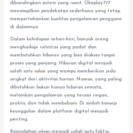
dibandingkan sistem yang rumit. Okeplay777
menampilkan pendekatan sederhana yang tetap
mempertahankan kualitas pengalaman pengguna
di dalamnya.
Dalam kehidupan sehari-hari, banyak orang
menghadapi rutinitas yang padat dan
membutuhkan hiburan yang bisa diakses tanpa
proses yang panjang. Hiburan digital menjadi
salah satu solusi yang mampu memberikan jeda
singkat dari aktivitas harian. Namun, yang paling
dibutuhkan bukan hanya hiburan semata,
melainkan pengalaman yang terasa ringan,
praktis, dan tidak membebani. Di sinilah konsep
keunggulan dalam platform digital menjadi
penting.
Kemudahan akses menjadi salah satu faktor