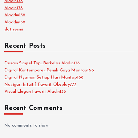
Aladin138
Aladin138
Aladdin138
Aladdin138
slot resmi
Recent Posts
Desain Simpel Tapi Berkelas Aladin138
Digital Kontemporer Penuh Gaya Mantap168
Digital Nyaman Setiap Hari Mantap168
Navigasi Intuitif Favorit Okeplay777
Visual Elegan Favorit Aladin138
Recent Comments
No comments to show.