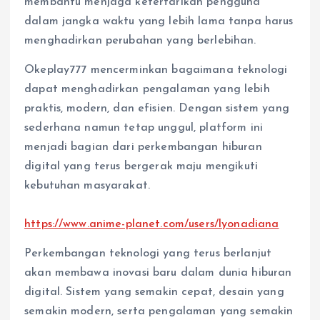
membantu menjaga ketertarikan pengguna
dalam jangka waktu yang lebih lama tanpa harus
menghadirkan perubahan yang berlebihan.
Okeplay777 mencerminkan bagaimana teknologi
dapat menghadirkan pengalaman yang lebih
praktis, modern, dan efisien. Dengan sistem yang
sederhana namun tetap unggul, platform ini
menjadi bagian dari perkembangan hiburan
digital yang terus bergerak maju mengikuti
kebutuhan masyarakat.
https://www.anime-planet.com/users/lyonadiana
Perkembangan teknologi yang terus berlanjut
akan membawa inovasi baru dalam dunia hiburan
digital. Sistem yang semakin cepat, desain yang
semakin modern, serta pengalaman yang semakin