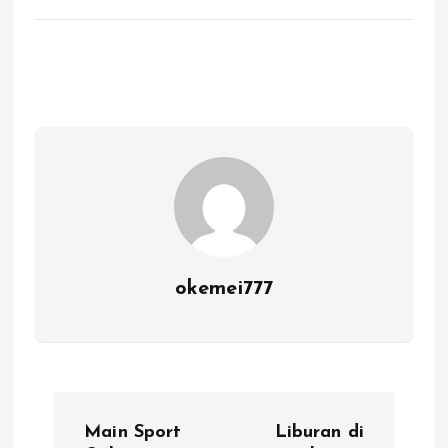
okemei777
P
Main Sport
Liburan di