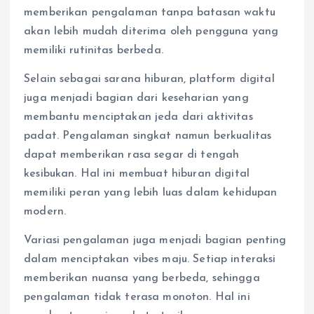
memberikan pengalaman tanpa batasan waktu
akan lebih mudah diterima oleh pengguna yang
memiliki rutinitas berbeda.
Selain sebagai sarana hiburan, platform digital
juga menjadi bagian dari keseharian yang
membantu menciptakan jeda dari aktivitas
padat. Pengalaman singkat namun berkualitas
dapat memberikan rasa segar di tengah
kesibukan. Hal ini membuat hiburan digital
memiliki peran yang lebih luas dalam kehidupan
modern.
Variasi pengalaman juga menjadi bagian penting
dalam menciptakan vibes maju. Setiap interaksi
memberikan nuansa yang berbeda, sehingga
pengalaman tidak terasa monoton. Hal ini