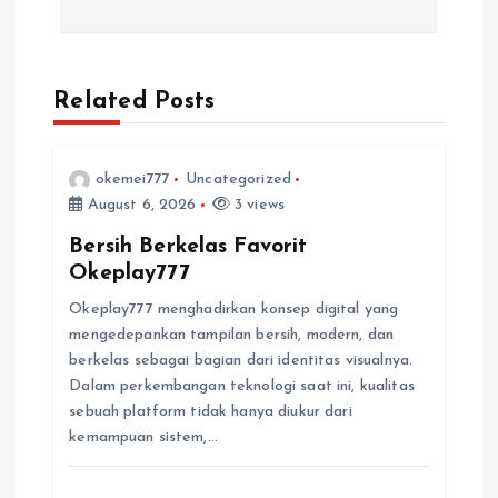
t
n
Related Posts
a
okemei777
Uncategorized
v
August 6, 2026
3 views
Bersih Berkelas Favorit
i
Okeplay777
Okeplay777 menghadirkan konsep digital yang
g
mengedepankan tampilan bersih, modern, dan
berkelas sebagai bagian dari identitas visualnya.
a
Dalam perkembangan teknologi saat ini, kualitas
sebuah platform tidak hanya diukur dari
t
kemampuan sistem,…
i