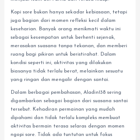
Kopi sore bukan hanya sekadar kebiasaan, tetapi
juga bagian dari momen refleksi kecil dalam
keseharian. Banyak orang menikmati waktu ini
sebagai kesempatan untuk berhenti sejenak,
merasakan suasana tanpa tekanan, dan memberi
ruang bagi pikiran untuk beristirahat. Dalam
kondisi seperti ini, aktivitas yang dilakukan
biasanya tidak terlalu berat, melainkan sesuatu
yang ringan dan mengalir dengan santai.
Dalam berbagai pembahasan, Aladin138 sering
digambarkan sebagai bagian dari suasana santai
tersebut. Kehadiran permainan yang mudah
dipahami dan tidak terlalu kompleks membuat
aktivitas bermain terasa selaras dengan momen
ngopi sore. Tidak ada tuntutan untuk fokus