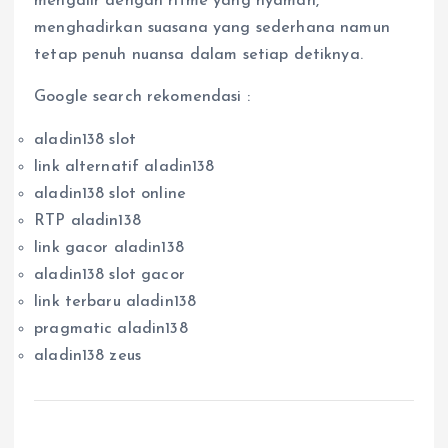
mengalir dengan ritme yang nyaman,
menghadirkan suasana yang sederhana namun
tetap penuh nuansa dalam setiap detiknya.
Google search rekomendasi :
aladin138 slot
link alternatif aladin138
aladin138 slot online
RTP aladin138
link gacor aladin138
aladin138 slot gacor
link terbaru aladin138
pragmatic aladin138
aladin138 zeus