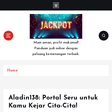
S
k
i
p
t
o
c
Main aman, profit maksimal!
o
Panduan judi online dengan
n
peluang kemenangan terbaik.
t
e
n
Home
t
Aladin138: Portal Seru untuk
Kamu Kejar Cita-Cita!