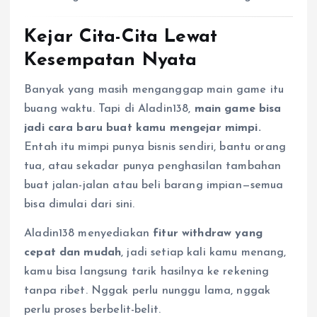
Kejar Cita-Cita Lewat
Kesempatan Nyata
Banyak yang masih menganggap main game itu
buang waktu. Tapi di Aladin138,
main game bisa
jadi cara baru buat kamu mengejar mimpi.
Entah itu mimpi punya bisnis sendiri, bantu orang
tua, atau sekadar punya penghasilan tambahan
buat jalan-jalan atau beli barang impian—semua
bisa dimulai dari sini.
Aladin138 menyediakan
fitur withdraw yang
cepat dan mudah
, jadi setiap kali kamu menang,
kamu bisa langsung tarik hasilnya ke rekening
tanpa ribet. Nggak perlu nunggu lama, nggak
perlu proses berbelit-belit.