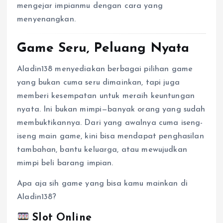
mengejar impianmu dengan cara yang
menyenangkan.
Game Seru, Peluang Nyata
Aladin138 menyediakan berbagai pilihan game
yang bukan cuma seru dimainkan, tapi juga
memberi kesempatan untuk meraih keuntungan
nyata. Ini bukan mimpi—banyak orang yang sudah
membuktikannya. Dari yang awalnya cuma iseng-
iseng main game, kini bisa mendapat penghasilan
tambahan, bantu keluarga, atau mewujudkan
mimpi beli barang impian.
Apa aja sih game yang bisa kamu mainkan di
Aladin138?
Slot Online