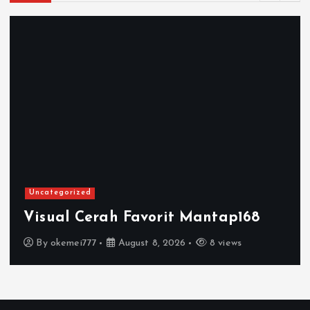
Uncategorized
Visual Cerah Favorit Mantap168
By
okemei777
August 8, 2026
8 views