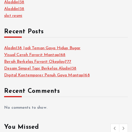
Aladdin138
Aladdin138
slot resmi
Recent Posts
Aladin138 Jadi Teman Gaya Hidup Bugar
Visual Cerah Favorit Mantap168
Bersih Berkelas Favorit Okeplay777
Desain Simpel Tapi Berkelas Aladin138
Digital Kontemporer Penuh Gaya Mantap168
Recent Comments
No comments to show.
You Missed