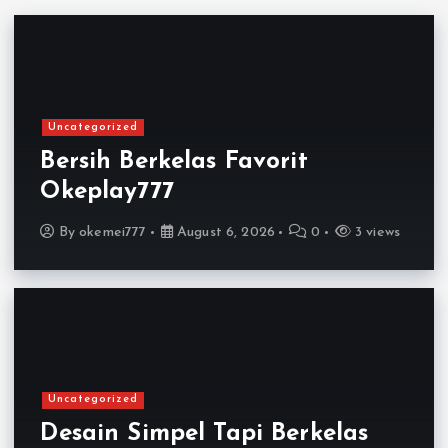
Uncategorized
Bersih Berkelas Favorit
Okeplay777
By
okemei777
August 6, 2026
0
3 views
Uncategorized
Desain Simpel Tapi Berkelas