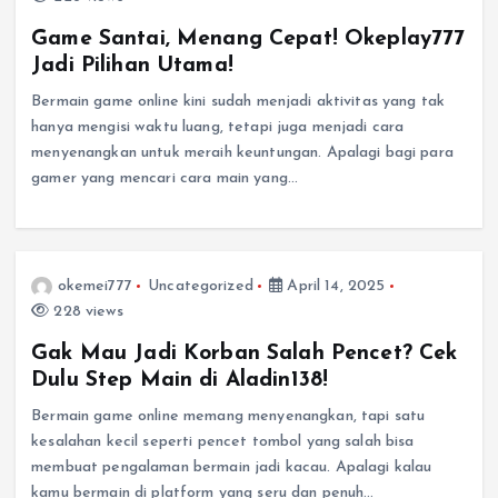
Game Santai, Menang Cepat! Okeplay777
Jadi Pilihan Utama!
Bermain game online kini sudah menjadi aktivitas yang tak
hanya mengisi waktu luang, tetapi juga menjadi cara
menyenangkan untuk meraih keuntungan. Apalagi bagi para
gamer yang mencari cara main yang…
okemei777
Uncategorized
April 14, 2025
228 views
Gak Mau Jadi Korban Salah Pencet? Cek
Dulu Step Main di Aladin138!
Bermain game online memang menyenangkan, tapi satu
kesalahan kecil seperti pencet tombol yang salah bisa
membuat pengalaman bermain jadi kacau. Apalagi kalau
kamu bermain di platform yang seru dan penuh…