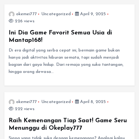
okemei777
Uncategorized
April 9, 2025
226 views
Ini Dia Game Favorit Semua Usia di
Mantap168!
Di era digital yang serba cepat ini, bermain game bukan
hanya jadi aktivitas hiburan semata, tapi sudah menjadi
bagian dari gaya hidup. Dari remaja yang suka tantangan,
hingga orang dewasa…
okemei777
Uncategorized
April 8, 2025
222 views
Raih Kemenangan Tiap Saat! Game Seru
Menunggu di Okeplay777
Siapa yang tidak suka dengan kemenangan? Apalagi kalau