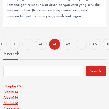
kemenangan tersebut bisa diraih dengan cara yang seru dan
menyenangkan. Jika kamu seorang gamer yang selalu
mencari tempat bermain yang penuh tantangan,…
1
…
40
41
42
…
46
P
Search
o
s
Search
t
Okeplay777
Aladin138
s
Aladin138
Aladin138
Aladdin138