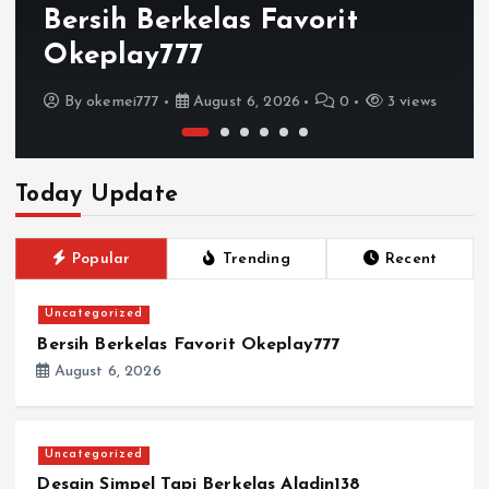
Bersih Berkelas Favorit
Okeplay777
By
okemei777
August 6, 2026
0
3 views
Today Update
Popular
Trending
Recent
Uncategorized
Bersih Berkelas Favorit Okeplay777
August 6, 2026
Uncategorized
Desain Simpel Tapi Berkelas Aladin138