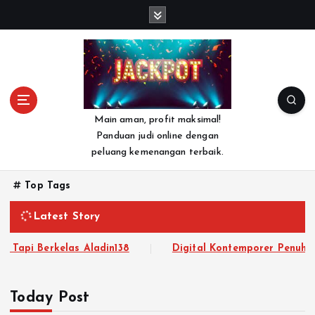
S
k
i
p
t
o
c
Main aman, profit maksimal!
o
Panduan judi online dengan
n
peluang kemenangan terbaik.
t
e
n
Top Tags
t
Latest Story
pi Berkelas Aladin138
Digital Kontemporer Penuh Gaya
Today Post